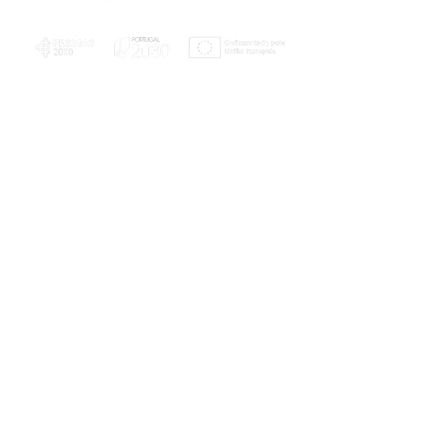
PLANOS E RELATÓRIOS
Centro de Arbitragem de Conflitos de
Consumo da Região de Coimbra
UC
EXPLORATÓRIO
Ciência Viva
Coimbra
Rotunda das Lages
Parque Verde do Mondego
3040 - 255 COIMBRA
Terça-feira a domingo
10h00-13h00 | 14h00-18h00
Coordenadas geográficas
40° 11' 49" N, 8° 25' 45" W