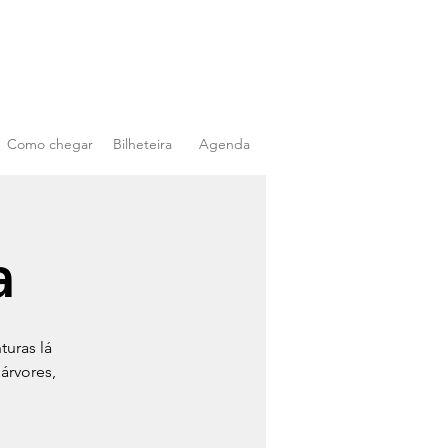
Como chegar
Bilheteira
Agenda
a
turas lá
árvores,