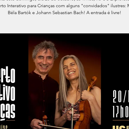
to Interativo para Crianças com alguns "convidados" ilustres: 
Béla Bartók e Johann Sebastian Bach! A entrada é livre!