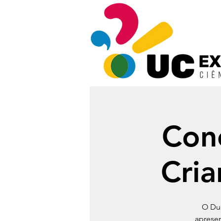
Conc
Cria
O Duo
apresen