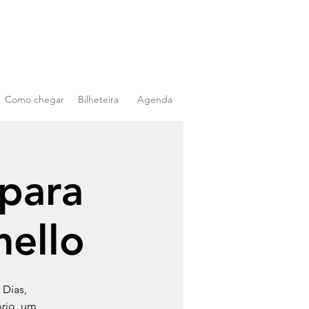
Como chegar
Bilheteira
Agenda
 para
nello
 Dias,
ório, um