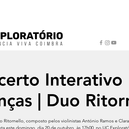
erto Interativo
nças | Duo Ritor
 Ritornello, composto pelos violinistas António Ramos e Clara
ta este domingo, dia 20 de outubro, às 17h00, no UC Explorat