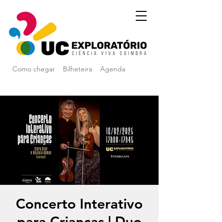
Como chegar
Bilheteira
Agenda
Concerto Interativo
para Crianças | Duo