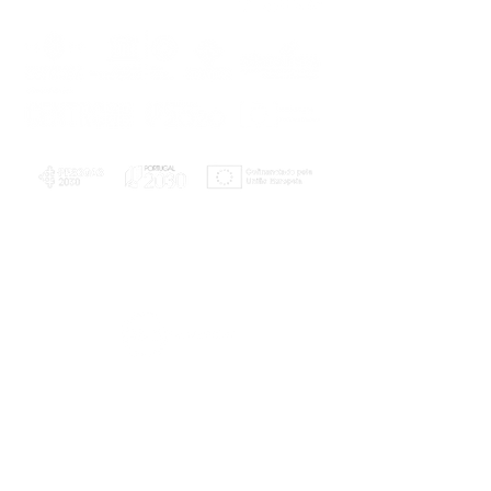
PLANOS E RELATÓRIOS
Centro de Arbitragem de Conflitos de
Consumo da Região de Coimbra
UC
EXPLORATÓRIO
Ciência Viva
Coimbra
Rotunda das Lages
Parque Verde do Mondego