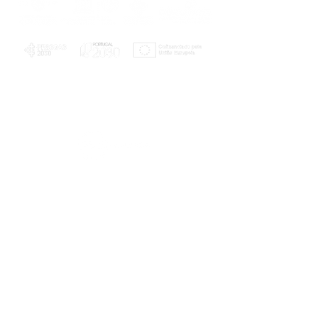
PLANOS E RELATÓRIOS
Centro de Arbitragem de Conflitos de
Consumo da Região de Coimbra
UC
EXPLORATÓRIO
Ciência Viva
Coimbra
Rotunda das Lages
Parque Verde do Mondego
3040 - 255 COIMBRA
Terça-feira a domingo
10h00-13h00 | 14h00-18h00
Coordenadas geográficas