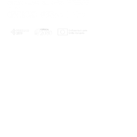
PLANOS E RELATÓRIOS
Centro de Arbitragem de Conflitos de
Consumo da Região de Coimbra
UC
EXPLORATÓRIO
Ciência Viva
Coimbra
Rotunda das Lages
Parque Verde do Mondego
3040 - 255 COIMBRA
Terça-feira a domingo
10h00-13h00 | 14h00-18h00