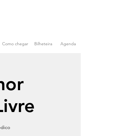
Como chegar
Bilheteira
Agenda
hor
ivre
édico