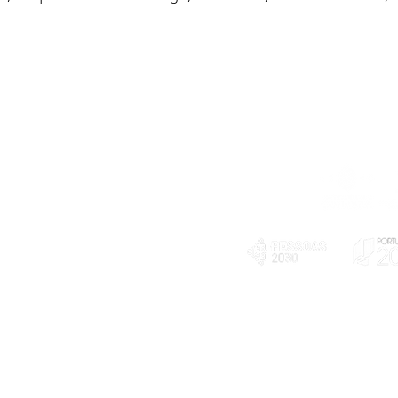
Telefone
239 703 897
(chamada para a rede fixa nacional)
E-mail
geral@exploratorio.pt
visitas@exploratorio.pt
Subscreva a nossa newslettter
Departamento Comunicação
info@exploratorio.pt
PLANOS E RELATÓRIOS
924317550
Centro de Arbitragem de
Declaração de privacidade e tratamento
Conflitos de Consumo da
de dados pessoais
Região de Coimbra