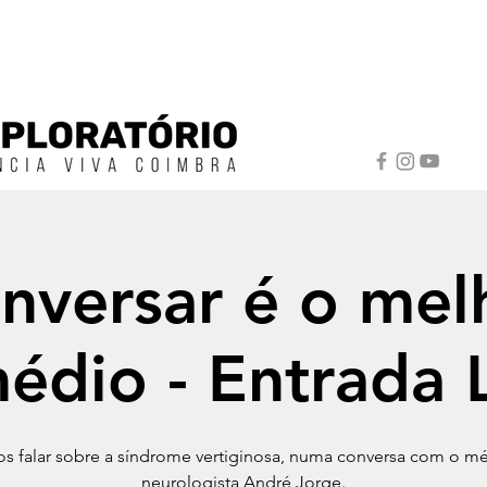
nversar é o mel
édio - Entrada L
s falar sobre a síndrome vertiginosa, numa conversa com o m
neurologista André Jorge.