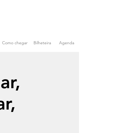
Como chegar
Bilheteira
Agenda
ar,
r,