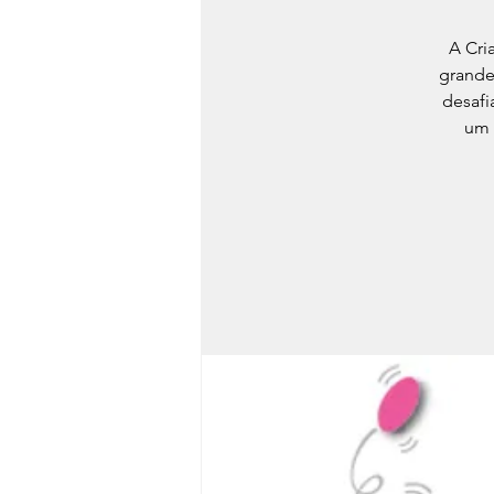
A Cri
grande
desafi
um 