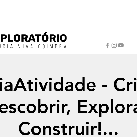
iaAtividade - Cri
escobrir, Explora
Construir!...