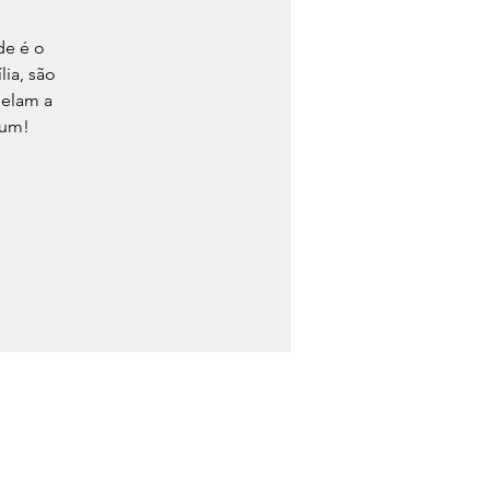
de é o
ia, são
pelam a
 um!