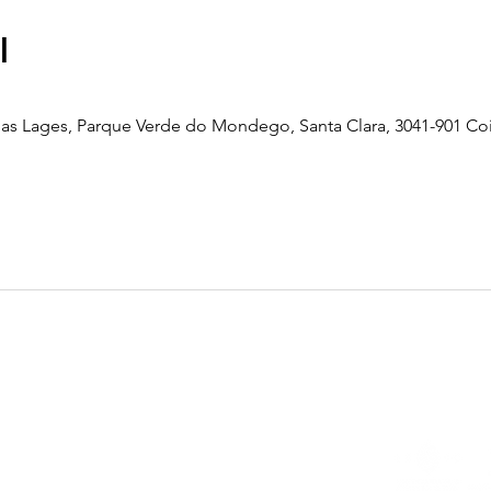
l
as Lages, Parque Verde do Mondego, Santa Clara, 3041-901 Co
Telefone
239 703 897
(chamada para a rede fixa nacional)
E-mail