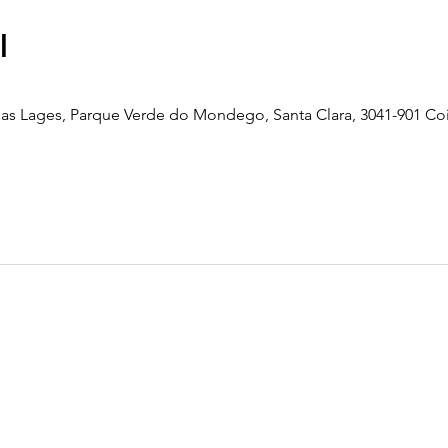
l
as Lages, Parque Verde do Mondego, Santa Clara, 3041-901 Co
Telefone
239 703 897
(chamada para a rede fixa nacional)
E-mail