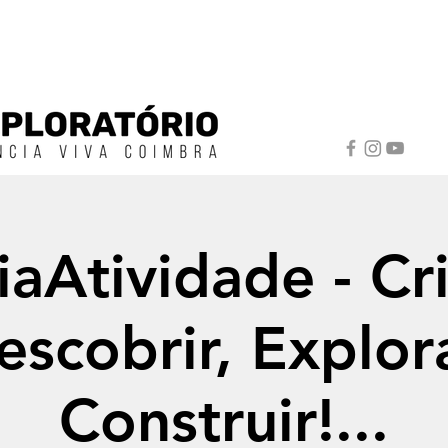
iaAtividade - Cri
escobrir, Explora
Construir!...