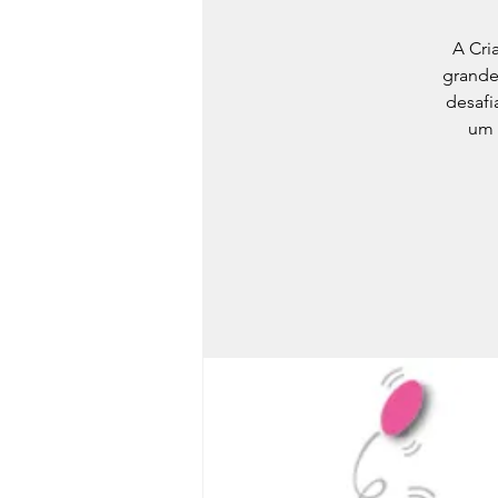
A Cri
grande
desafi
um 