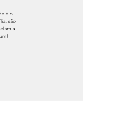
de é o
ia, são
pelam a
 um!