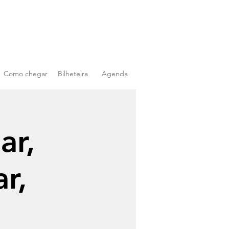
Como chegar
Bilheteira
Agenda
ar,
r,