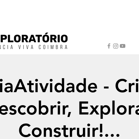
iaAtividade - Cri
escobrir, Explora
Construir!...