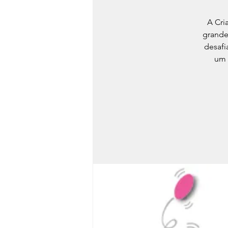
A Cri
grande
desafi
um 