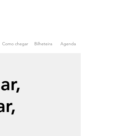
Como chegar
Bilheteira
Agenda
ar,
r,