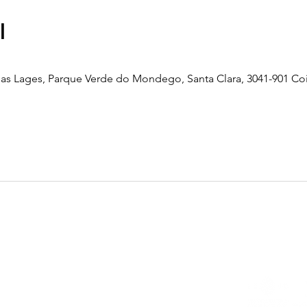
l
as Lages, Parque Verde do Mondego, Santa Clara, 3041-901 Co
Telefone
239 703 897
(chamada para a rede fixa nacional)
E-mail