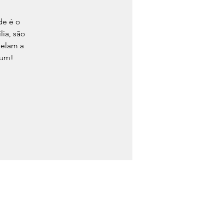
de é o
ia, são
pelam a
 um!