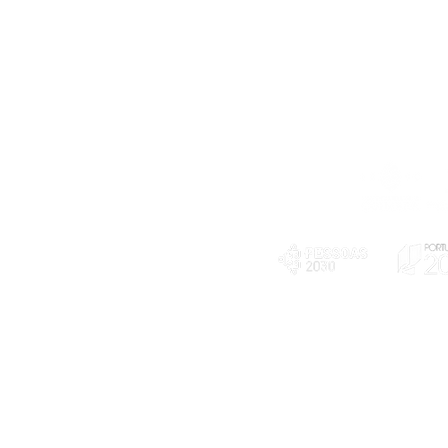
Telefone
239 703 897
(chamada para a rede fixa nacional)
E-mail
geral@exploratorio.pt
visitas@exploratorio.pt
Subscreva a nossa newslettter
Departamento Comunicação
info@exploratorio.pt
PLANOS E RELATÓRIOS
924317550
Centro de Arbitragem de
Declaração de privacidade e tratamento
Conflitos de Consumo da
de dados pessoais
Região de Coimbra