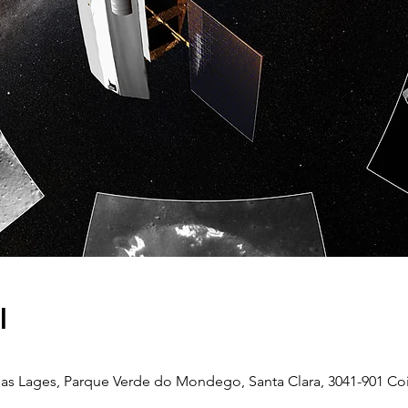
l
as Lages, Parque Verde do Mondego, Santa Clara, 3041-901 Co