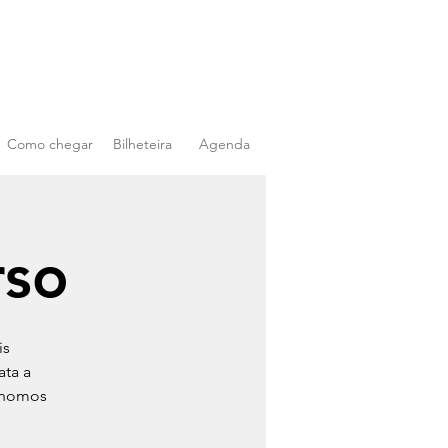
Como chegar
Bilheteira
Agenda
rso
is
ata a
rónomos