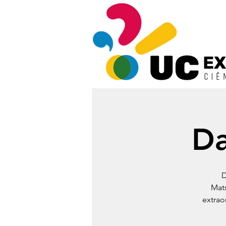
Da
D
Mats
extrao