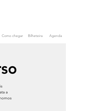
Como chegar
Bilheteira
Agenda
rso
is
ata a
rónomos