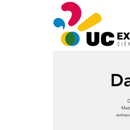
Da
D
Mats
extrao