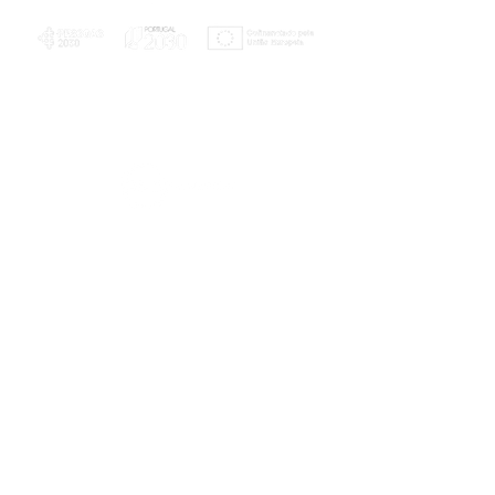
PLANOS E RELATÓRIOS
Centro de Arbitragem de Conflitos de
Consumo da Região de Coimbra
UC
EXPLORATÓRIO
Ciência Viva
Coimbra
Rotunda das Lages
Parque Verde do Mondego
3040 - 255 COIMBRA
Terça-feira a domingo
10h00-13h00 | 14h00-18h00
Coordenadas geográficas
40° 11' 49" N, 8° 25' 45" W
© 2023