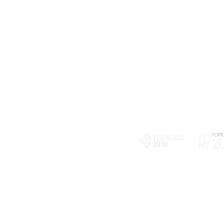
Telefone
239 703 897
(chamada para a rede fixa nacional)
E-mail
geral@exploratorio.pt
visitas@exploratorio.pt
Subscreva a nossa newslettter
Departamento Comunicação
info@exploratorio.pt
PLANOS E RELATÓRIOS
924317550
Centro de Arbitragem de
Declaração de privacidade e tratamento
Conflitos de Consumo da
de dados pessoais
Região de Coimbra