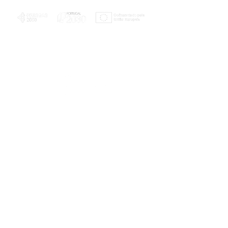
PLANOS E RELATÓRIOS
Centro de Arbitragem de Conflitos de
Consumo da Região de Coimbra
UC
EXPLORATÓRIO
Ciência Viva
Coimbra
Rotunda das Lages
Parque Verde do Mondego
3040 - 255 COIMBRA
Terça-feira a domingo
10h00-13h00 | 14h00-18h00
Coordenadas geográficas
40° 11' 49" N, 8° 25' 45" W
© 2023