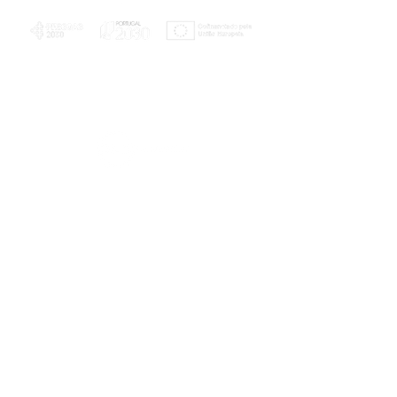
PLANOS E RELATÓRIOS
Centro de Arbitragem de Conflitos de
Consumo da Região de Coimbra
UC
EXPLORATÓRIO
Ciência Viva
Coimbra
Rotunda das Lages
Parque Verde do Mondego
3040 - 255 COIMBRA
Terça-feira a domingo
10h00-13h00 | 14h00-18h00
Coordenadas geográficas
40° 11' 49" N, 8° 25' 45" W
© 2023