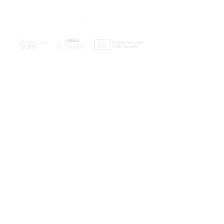
PLANOS E RELATÓRIOS
Centro de Arbitragem de Conflitos de
Consumo da Região de Coimbra
UC
EXPLORATÓRIO
Ciência Viva
Coimbra
Rotunda das Lages
Parque Verde do Mondego
3040 - 255 COIMBRA
Terça-feira a domingo
10h00-13h00 | 14h00-18h00