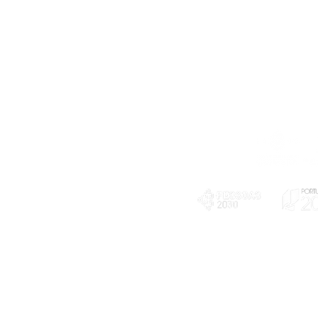
Telefone
239 703 897
(chamada para a rede fixa nacional)
E-mail
geral@exploratorio.pt
visitas@exploratorio.pt
Subscreva a nossa newslettter
Departamento Comunicação
info@exploratorio.pt
PLANOS E RELATÓRIOS
924317550
Centro de Arbitragem de
Declaração de privacidade e tratamento
Conflitos de Consumo da
de dados pessoais
Região de Coimbra