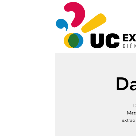
Da
D
Mats
extrao