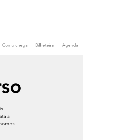
Como chegar
Bilheteira
Agenda
rso
is
ata a
rónomos