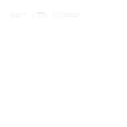
PLANOS E RELATÓRIOS
Centro de Arbitragem de Conflitos de
Consumo da Região de Coimbra
UC
EXPLORATÓRIO
Ciência Viva
Coimbra
Rotunda das Lages
Parque Verde do Mondego
3040 - 255 COIMBRA
Terça-feira a domingo
10h00-13h00 | 14h00-18h00
Coordenadas geográficas
40° 11' 49" N, 8° 25' 45" W