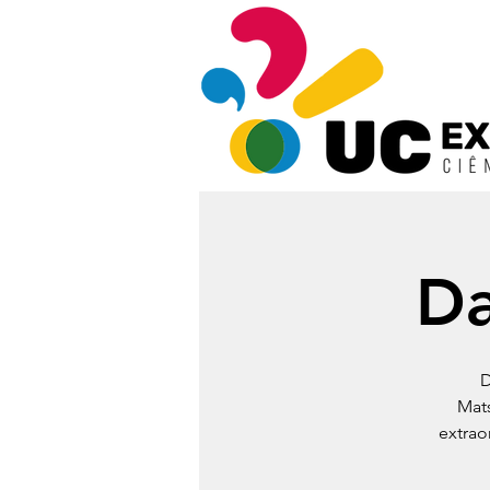
Da
D
Mats
extrao