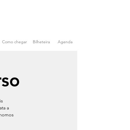
Como chegar
Bilheteira
Agenda
rso
is
ata a
rónomos