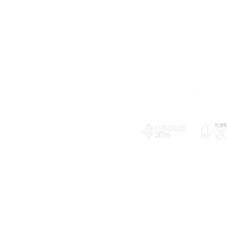
Telefone
239 703 897
(chamada para a rede fixa nacional)
E-mail
geral@exploratorio.pt
visitas@exploratorio.pt
Subscreva a nossa newslettter
Departamento Comunicação
info@exploratorio.pt
PLANOS E RELATÓRIOS
924317550
Centro de Arbitragem de
Declaração de privacidade e tratamento
Conflitos de Consumo da
de dados pessoais
Região de Coimbra