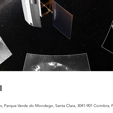
l
, Parque Verde do Mondego, Santa Clara, 3041-901 Coimbra, P