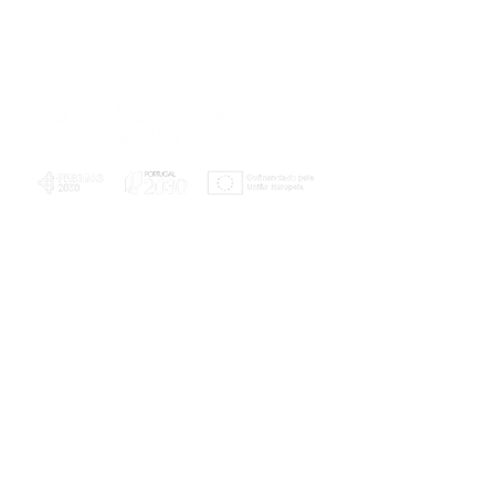
PLANOS E RELATÓRIOS
Centro de Arbitragem de Conflitos de
Consumo da Região de Coimbra
UC
EXPLORATÓRIO
Ciência Viva
Coimbra
Rotunda das Lages
Parque Verde do Mondego