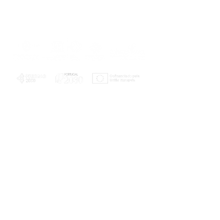
PLANOS E RELATÓRIOS
Centro de Arbitragem de Conflitos de
Consumo da Região de Coimbra
UC
EXPLORATÓRIO
Ciência Viva
Coimbra
Rotunda das Lages
Parque Verde do Mondego
3040 - 255 COIMBRA