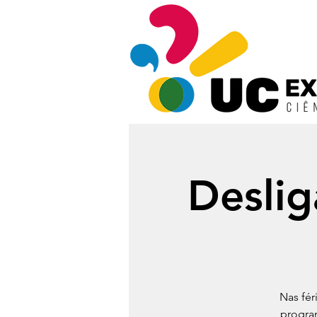
Deslig
Nas fér
progra