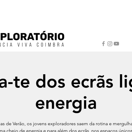
a-te dos ecrãs li
energia
ias de Verão, os jovens exploradores saem da rotina e mergu
ma cheio de energia e para além dos ecrãs, nos espaços único