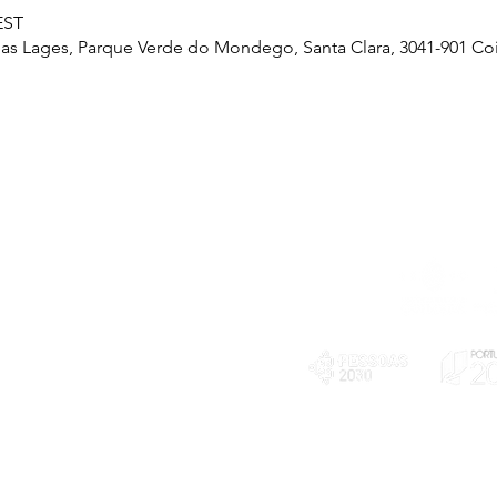
EST
as Lages, Parque Verde do Mondego, Santa Clara, 3041-901 Co
Telefone
239 703 897
(chamada para a rede fixa nacional)
E-mail
geral@exploratorio.pt
visitas@exploratorio.pt
Subscreva a nossa newslettter
Departamento Comunicação
info@exploratorio.pt
PLANOS E RELATÓRIOS
924317550
Centro de Arbitragem de