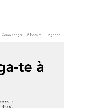
Como chegar
Bilheteira
Agenda
ga-te à
lham num
s do UC