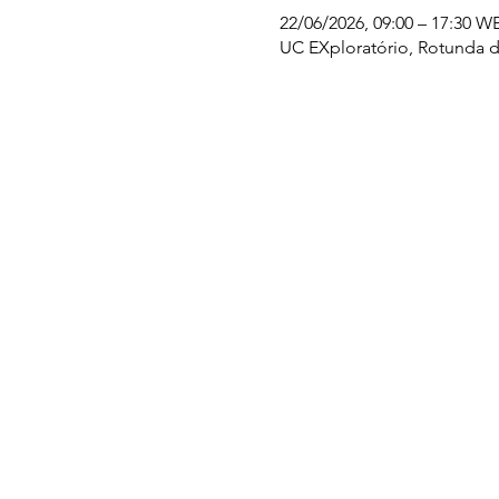
22/06/2026, 09:00 – 17:30 W
UC EXploratório, Rotunda d
UC EXPLORATÓRIO
Ciência Viva Coimbra
Rotunda das Lages
Parque Verde do Mondego
3040 - 255 COIMBRA
Terça-feira a domingo
10h00-13h00 | 14h00-18h00