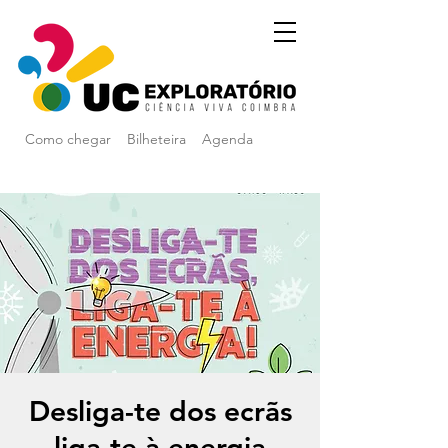
Como chegar
Bilheteira
Agenda
Desliga-te dos ecrãs
liga-te à energia