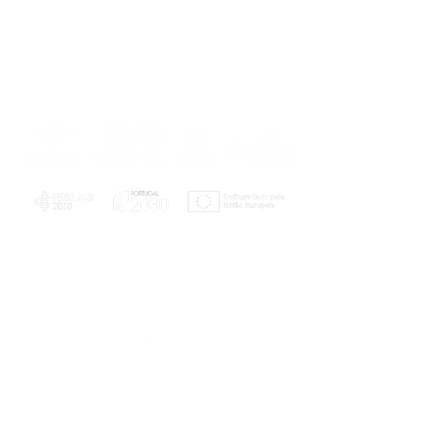
PLANOS E RELATÓRIOS
Centro de Arbitragem de Conflitos de
Consumo da Região de Coimbra
UC
EXPLORATÓRIO
Ciência Viva
Coimbra