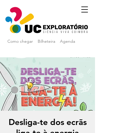
Como chegar
Bilheteira
Agenda
Desliga-te dos ecrãs
liga-te à energia