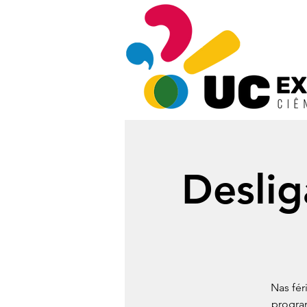
Deslig
Nas fér
progra