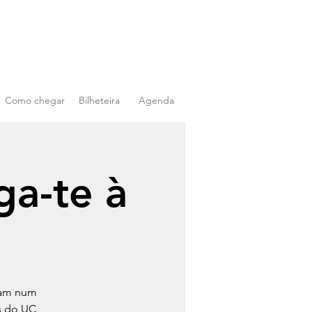
Como chegar
Bilheteira
Agenda
ga-te à
lham num
s do UC