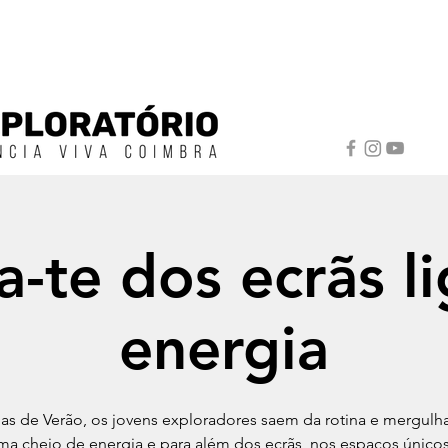
a-te dos ecrãs li
energia
ias de Verão, os jovens exploradores saem da rotina e mergu
ma cheio de energia e para além dos ecrãs, nos espaços único