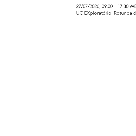
27/07/2026, 09:00 – 17:30 W
UC EXploratório, Rotunda d
UC EXPLORATÓRIO
Ciência Viva Coimbra
Rotunda das Lages
Parque Verde do Mondego
3040 - 255 COIMBRA
Terça-feira a domingo
10h00-13h00 | 14h00-18h00