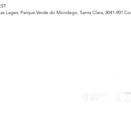
EST
as Lages, Parque Verde do Mondego, Santa Clara, 3041-901 Co
Telefone
239 703 897
(chamada para a rede fixa nacional)
E-mail
geral@exploratorio.pt
visitas@exploratorio.pt
Subscreva a nossa newslettter
Departamento Comunicação
info@exploratorio.pt
PLANOS E RELATÓRIOS
924317550
Centro de Arbitragem de