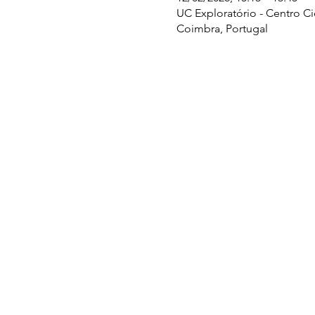
UC Exploratório - Centro C
Coimbra, Portugal
UC EXPLORATÓRIO
Ciência Viva Coimbra
Rotunda das Lages
Parque Verde do Mondego
3040 - 255 COIMBRA
Terça-feira a domingo
10h00-13h00 | 14h00-18h00
Coordenadas geográficas