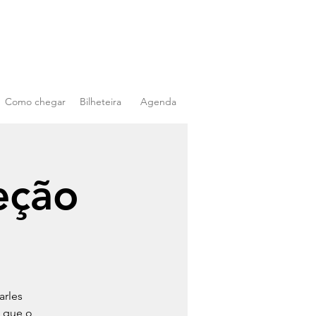
Como chegar
Bilheteira
Agenda
eção
arles
, que o