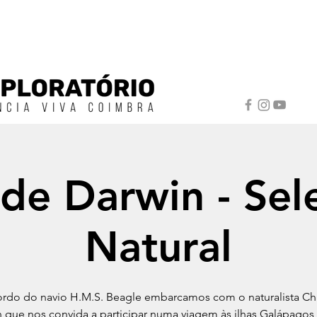
 de Darwin - Sel
Natural
rdo do navio H.M.S. Beagle embarcamos com o naturalista Ch
 que nos convida a participar numa viagem às ilhas Galápagos