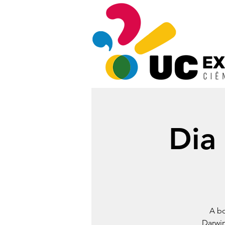
Dia
A bo
Darwin