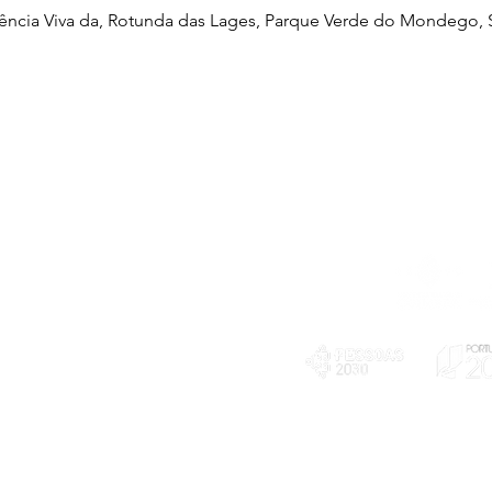
iência Viva da, Rotunda das Lages, Parque Verde do Mondego, S
Telefone
239 703 897
(chamada para a rede fixa nacional)
E-mail
geral@exploratorio.pt
visitas@exploratorio.pt
Subscreva a nossa newslettter
Departamento Comunicação
info@exploratorio.pt
PLANOS E RELATÓRIOS
924317550
Centro de Arbitragem de