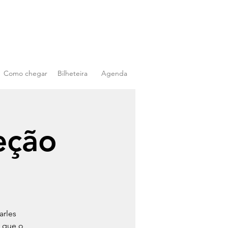
Como chegar
Bilheteira
Agenda
eção
arles
, que o