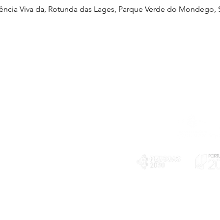
iência Viva da, Rotunda das Lages, Parque Verde do Mondego, S
Telefone
239 703 897
(chamada para a rede fixa nacional)
E-mail
geral@exploratorio.pt
visitas@exploratorio.pt
Subscreva a nossa newslettter
Departamento Comunicação
info@exploratorio.pt
PLANOS E RELATÓRIOS
924317550
Centro de Arbitragem de