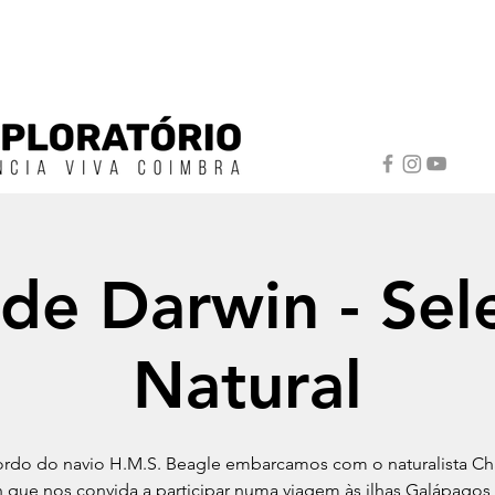
 de Darwin - Sel
Natural
rdo do navio H.M.S. Beagle embarcamos com o naturalista Ch
 que nos convida a participar numa viagem às ilhas Galápagos