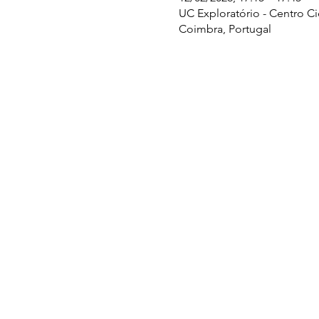
UC Exploratório - Centro C
Coimbra, Portugal
UC EXPLORATÓRIO
Ciência Viva Coimbra
Rotunda das Lages
Parque Verde do Mondego
3040 - 255 COIMBRA
Terça-feira a domingo
10h00-13h00 | 14h00-18h00
Coordenadas geográficas