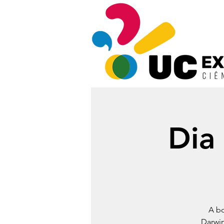
Dia
A bo
Darwin