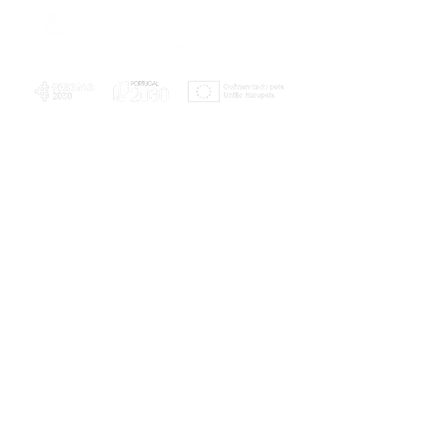
PLANOS E RELATÓRIOS
Centro de Arbitragem de Conflitos de
Consumo da Região de Coimbra
UC
EXPLORATÓRIO
Ciência Viva
Coimbra
Rotunda das Lages
Parque Verde do Mondego
3040 - 255 COIMBRA
Terça-feira a domingo
10h00-13h00 | 14h00-18h00