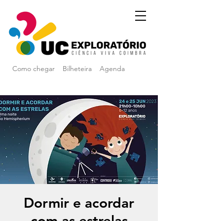
Como chegar
Bilheteira
Agenda
Dormir e acordar
com as estrelas