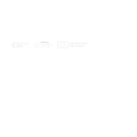
PLANOS E RELATÓRIOS
Centro de Arbitragem de Conflitos de
Consumo da Região de Coimbra
UC
EXPLORATÓRIO
Ciência Viva
Coimbra
Rotunda das Lages
Parque Verde do Mondego
3040 - 255 COIMBRA