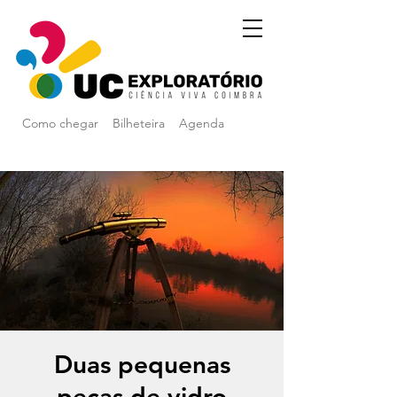
Como chegar
Bilheteira
Agenda
Duas pequenas
peças de vidro