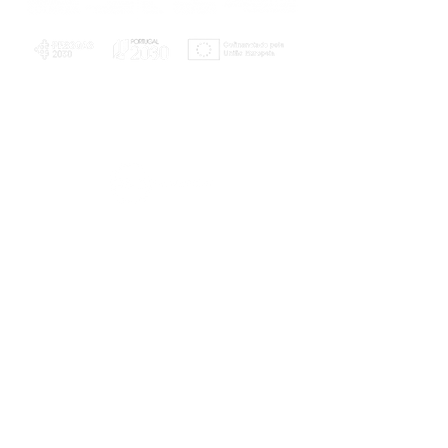
PLANOS E RELATÓRIOS
Centro de Arbitragem de Conflitos de
Consumo da Região de Coimbra
UC
EXPLORATÓRIO
Ciência Viva
Coimbra
Rotunda das Lages
Parque Verde do Mondego
3040 - 255 COIMBRA
Terça-feira a domingo
10h00-13h00 | 14h00-18h00
Coordenadas geográficas
40° 11' 49" N, 8° 25' 45" W