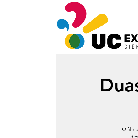
Dua
O film
des