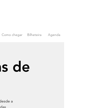
Como chegar
Bilheteira
Agenda
s de
desde a
adas