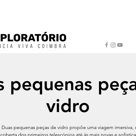
s pequenas peça
vidro
e Duas pequenas peças de vidro propõe uma viagem imersiva, 
coberta dos primeiros telescópios até às mais novas e sofistic