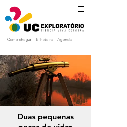
Como chegar
Bilheteira
Agenda
Duas pequenas
peças de vidro