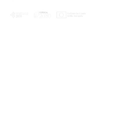
PLANOS E RELATÓRIOS
Centro de Arbitragem de Conflitos de
Consumo da Região de Coimbra
UC
EXPLORATÓRIO
Ciência Viva
Coimbra
Rotunda das Lages
Parque Verde do Mondego
3040 - 255 COIMBRA
Terça-feira a domingo
10h00-13h00 | 14h00-18h00
Coordenadas geográficas
40° 11' 49" N, 8° 25' 45" W