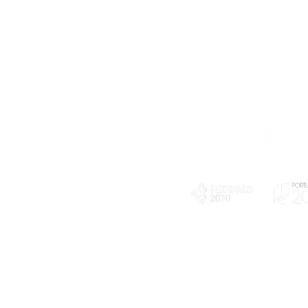
Telefone
239 703 897
(chamada para a rede fixa nacional)
E-mail
geral@exploratorio.pt
visitas@exploratorio.pt
Subscreva a nossa newslettter
Departamento Comunicação
info@exploratorio.pt
PLANOS E RELATÓRIOS
924317550
Centro de Arbitragem de
Declaração de privacidade e tratamento
Conflitos de Consumo da
de dados pessoais
Região de Coimbra