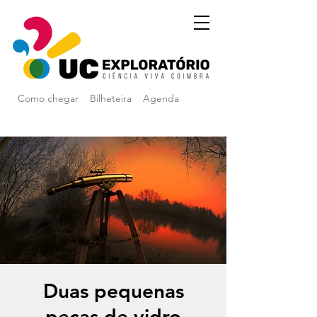
Como chegar
Bilheteira
Agenda
Duas pequenas
peças de vidro