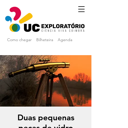
Como chegar
Bilheteira
Agenda
Duas pequenas
peças de vidro