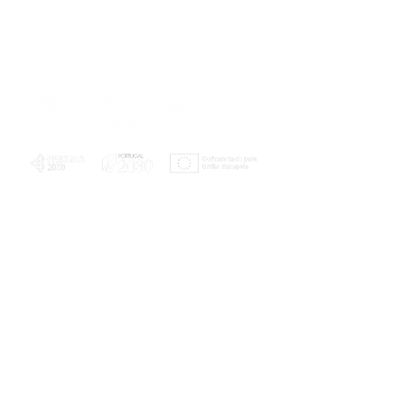
PLANOS E RELATÓRIOS
Centro de Arbitragem de Conflitos de
Consumo da Região de Coimbra
UC
EXPLORATÓRIO
Ciência Viva
Coimbra
Rotunda das Lages