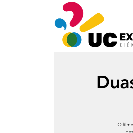
Dua
O film
des