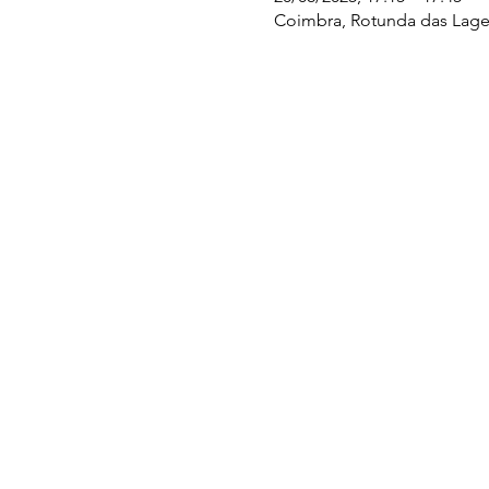
Coimbra, Rotunda das Lages
UC EXPLORATÓRIO
Ciência Viva Coimbra
Rotunda das Lages
Parque Verde do Mondego
3040 - 255 COIMBRA
Terça-feira a domingo
10h00-13h00 | 14h00-18h00
Coordenadas geográficas
40° 11' 49" N, 8° 25' 45" W