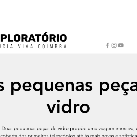
s pequenas peça
vidro
e Duas pequenas peças de vidro propõe uma viagem imersiva, 
coberta dos primeiros telescópios até às mais novas e sofistic