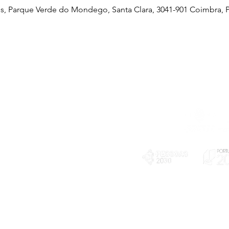
, Parque Verde do Mondego, Santa Clara, 3041-901 Coimbra, P
Telefone
239 703 897
(chamada para a rede fixa nacional)
E-mail
geral@exploratorio.pt
visitas@exploratorio.pt
Subscreva a nossa newslettter
Departamento Comunicação
info@exploratorio.pt
PLANOS E RELATÓRIOS
924317550
Centro de Arbitragem de
Declaração de privacidade e tratamento
Conflitos de Consumo da
de dados pessoais