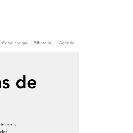
Como chegar
Bilheteira
Agenda
s de
desde a
adas