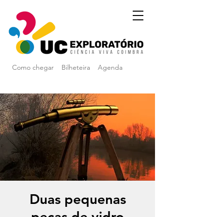
Como chegar
Bilheteira
Agenda
Duas pequenas
peças de vidro