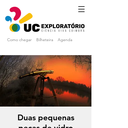
Como chegar
Bilheteira
Agenda
Duas pequenas
peças de vidro