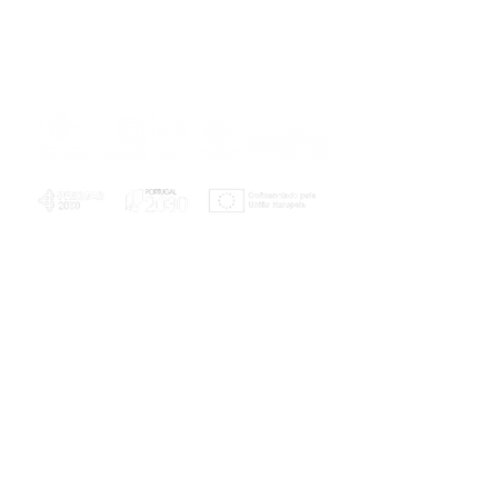
PLANOS E RELATÓRIOS
Centro de Arbitragem de Conflitos de
Consumo da Região de Coimbra
UC
EXPLORATÓRIO
Ciência Viva
Coimbra
Rotunda das Lages