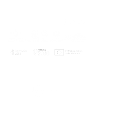
PLANOS E RELATÓRIOS
Centro de Arbitragem de Conflitos de
Consumo da Região de Coimbra
UC
EXPLORATÓRIO
Ciência Viva
Coimbra
Rotunda das Lages