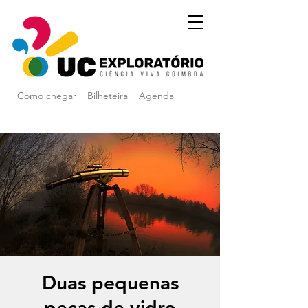
Como chegar
Bilheteira
Agenda
Duas pequenas
peças de vidro