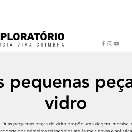
s pequenas peça
vidro
e Duas pequenas peças de vidro propõe uma viagem imersiva, 
coberta dos primeiros telescópios até às mais novas e sofistic