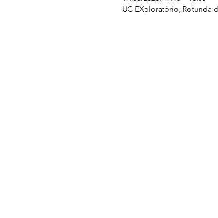
UC EXploratório, Rotunda d
UC EXPLORATÓRIO
Ciência Viva Coimbra
Rotunda das Lages
Parque Verde do Mondego
3040 - 255 COIMBRA
Terça-feira a domingo
10h00-13h00 | 14h00-18h00
Coordenadas geográficas
40° 11' 49" N, 8° 25' 45" W