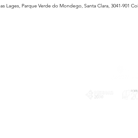
as Lages, Parque Verde do Mondego, Santa Clara, 3041-901 Co
Telefone
239 703 897
(chamada para a rede fixa nacional)
E-mail
geral@exploratorio.pt
visitas@exploratorio.pt
Subscreva a nossa newslettter
Departamento Comunicação
info@exploratorio.pt
PLANOS E RELATÓRIOS
924317550
Centro de Arbitragem de
Declaração de privacidade e tratamento
Conflitos de Consumo da
de dados pessoais