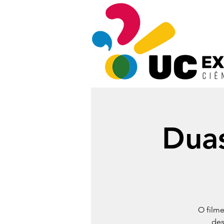
Dua
O film
des