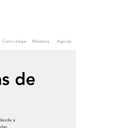
Como chegar
Bilheteira
Agenda
s de
desde a
adas