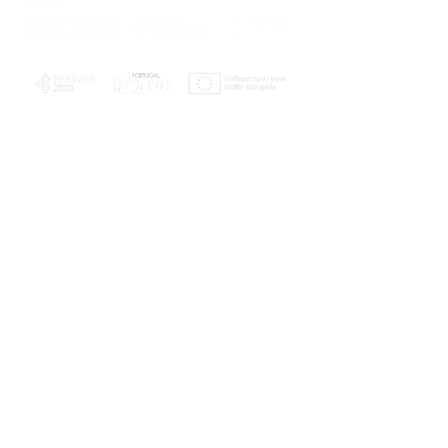
PLANOS E RELATÓRIOS
Centro de Arbitragem de Conflitos de
Consumo da Região de Coimbra
UC
EXPLORATÓRIO
Ciência Viva
Coimbra
Rotunda das Lages
Parque Verde do Mondego
3040 - 255 COIMBRA
Terça-feira a domingo
10h00-13h00 | 14h00-18h00