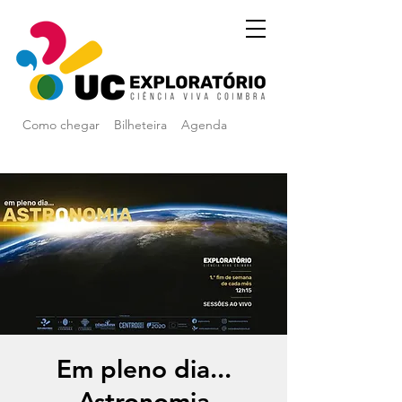
Como chegar
Bilheteira
Agenda
Em pleno dia...
Astronomia