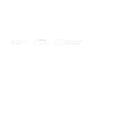
PLANOS E RELATÓRIOS
Centro de Arbitragem de Conflitos de
Consumo da Região de Coimbra
UC
EXPLORATÓRIO
Ciência Viva
Coimbra
Rotunda das Lages
Parque Verde do Mondego
3040 - 255 COIMBRA