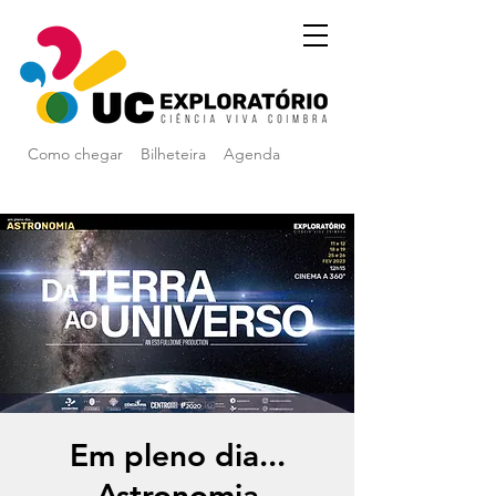
Como chegar
Bilheteira
Agenda
Em pleno dia...
Astronomia