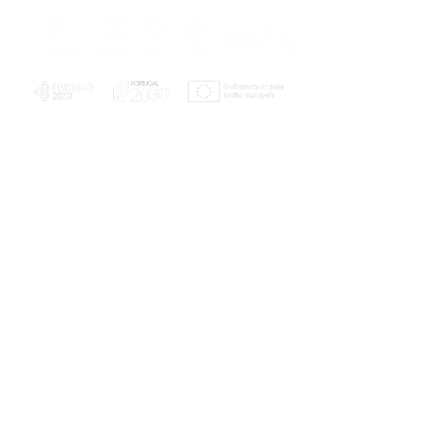
PLANOS E RELATÓRIOS
Centro de Arbitragem de Conflitos de
Consumo da Região de Coimbra
UC
EXPLORATÓRIO
Ciência Viva
Coimbra
Rotunda das Lages
Parque Verde do Mondego
3040 - 255 COIMBRA
Terça-feira a domingo
10h00-13h00 | 14h00-18h00