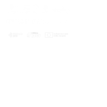
PLANOS E RELATÓRIOS
Centro de Arbitragem de Conflitos de
Consumo da Região de Coimbra
UC
EXPLORATÓRIO
Ciência Viva
Coimbra
Rotunda das Lages
Parque Verde do Mondego
3040 - 255 COIMBRA