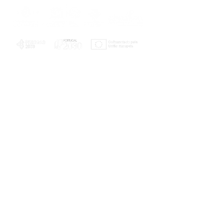
PLANOS E RELATÓRIOS
Centro de Arbitragem de Conflitos de
Consumo da Região de Coimbra
UC
EXPLORATÓRIO
Ciência Viva
Coimbra
Rotunda das Lages
Parque Verde do Mondego
3040 - 255 COIMBRA
Terça-feira a domingo
10h00-13h00 | 14h00-18h00