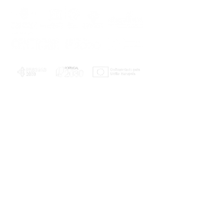
PLANOS E RELATÓRIOS
Centro de Arbitragem de Conflitos de
Consumo da Região de Coimbra
UC
EXPLORATÓRIO
Ciência Viva
Coimbra
Rotunda das Lages
Parque Verde do Mondego
3040 - 255 COIMBRA