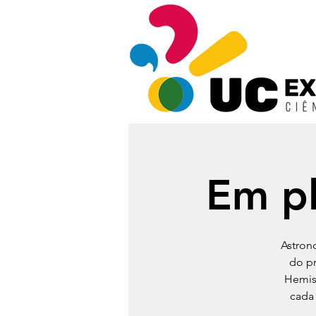
Em pl
Astron
do pr
Hemisp
cada 