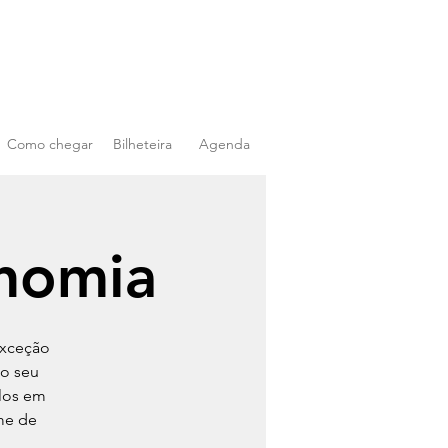
Como chegar
Bilheteira
Agenda
onomia
exceção
no seu
ulos em
lme de