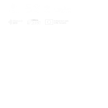
PLANOS E RELATÓRIOS
Centro de Arbitragem de Conflitos de
Consumo da Região de Coimbra
UC
EXPLORATÓRIO
Ciência Viva
Coimbra
Rotunda das Lages
Parque Verde do Mondego
3040 - 255 COIMBRA
Terça-feira a domingo
10h00-13h00 | 14h00-18h00