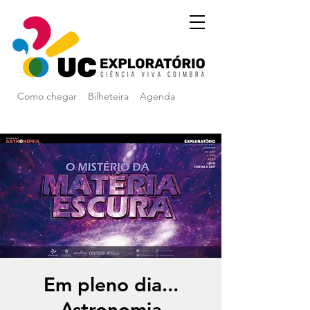
Como chegar
Bilheteira
Agenda
Em pleno dia...
Astronomia